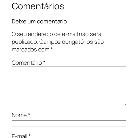
Comentários
Deixe um comentário
O seu endereço de e-mail não será
publicado.
Campos obrigatórios são
marcados com
*
Comentário
*
Nome
*
E-mail
*