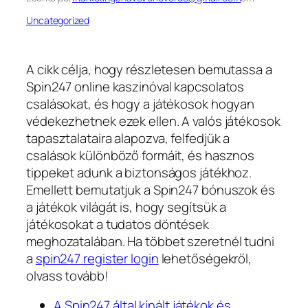
Uncategorized
A cikk célja, hogy részletesen bemutassa a
Spin247 online kaszinóval kapcsolatos
csalásokat, és hogy a játékosok hogyan
védekezhetnek ezek ellen. A valós játékosok
tapasztalataira alapozva, felfedjük a
csalások különböző formáit, és hasznos
tippeket adunk a biztonságos játékhoz.
Emellett bemutatjuk a Spin247 bónuszok és
a játékok világát is, hogy segítsük a
játékosokat a tudatos döntések
meghozatalában. Ha többet szeretnél tudni
a
spin247 register login
lehetőségekről,
olvass tovább!
A Spin247 által kínált játékok és