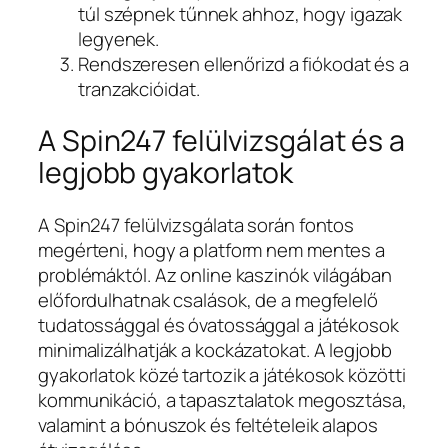
túl szépnek tűnnek ahhoz, hogy igazak
legyenek.
Rendszeresen ellenőrizd a fiókodat és a
tranzakcióidat.
A Spin247 felülvizsgálat és a
legjobb gyakorlatok
A Spin247 felülvizsgálata során fontos
megérteni, hogy a platform nem mentes a
problémáktól. Az online kaszinók világában
előfordulhatnak csalások, de a megfelelő
tudatossággal és óvatossággal a játékosok
minimalizálhatják a kockázatokat. A legjobb
gyakorlatok közé tartozik a játékosok közötti
kommunikáció, a tapasztalatok megosztása,
valamint a bónuszok és feltételeik alapos