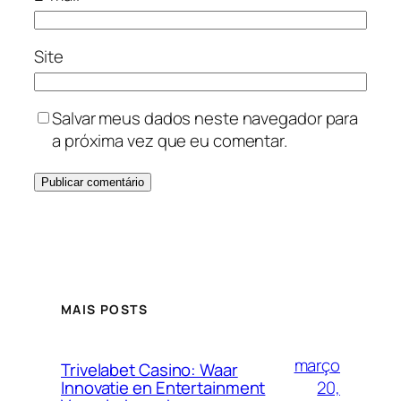
Site
Salvar meus dados neste navegador para
a próxima vez que eu comentar.
MAIS POSTS
março
Trivelabet Casino: Waar
20,
Innovatie en Entertainment