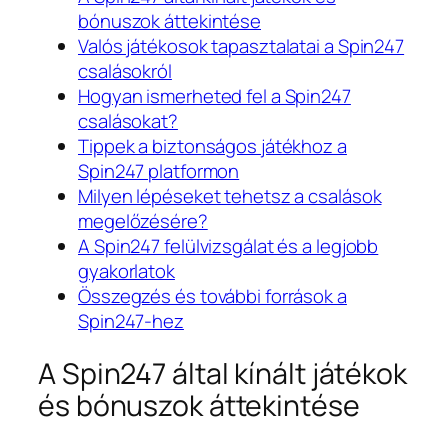
bónuszok áttekintése
Valós játékosok tapasztalatai a Spin247
csalásokról
Hogyan ismerheted fel a Spin247
csalásokat?
Tippek a biztonságos játékhoz a
Spin247 platformon
Milyen lépéseket tehetsz a csalások
megelőzésére?
A Spin247 felülvizsgálat és a legjobb
gyakorlatok
Összegzés és további források a
Spin247-hez
A Spin247 által kínált játékok
és bónuszok áttekintése