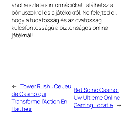
ahol részletes információkat találhatsz a
bónuszokról és a játékokról. Ne felejtsd el,
hogy a tudatosság és az óvatosság
kulcsfontosságú a biztonságos online
játéknál!
←
Tower Rush : Ce Jeu
Bet Spino Casino:
de Casino qui
Uw Ultieme Online
Transforme l’Action En
Gaming Locatie
→
Hauteur