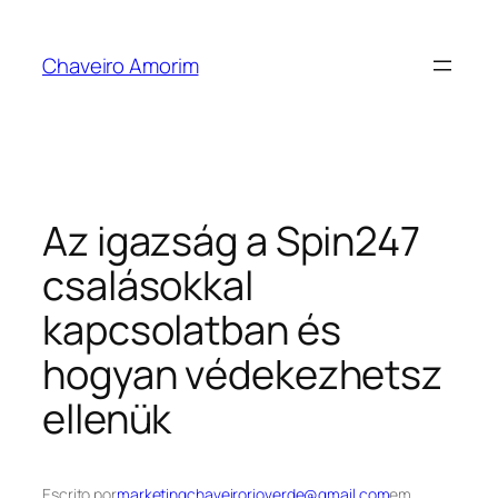
Pular
para
Chaveiro Amorim
o
conteúdo
Az igazság a Spin247
csalásokkal
kapcsolatban és
hogyan védekezhetsz
ellenük
Escrito por
marketingchaveirorioverde@gmail.com
em