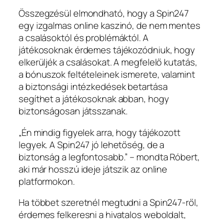
Összegzésül elmondható, hogy a Spin247
egy izgalmas online kaszinó, de nem mentes
a csalásoktól és problémáktól. A
játékosoknak érdemes tájékozódniuk, hogy
elkerüljék a csalásokat. A megfelelő kutatás,
a bónuszok feltételeinek ismerete, valamint
a biztonsági intézkedések betartása
segíthet a játékosoknak abban, hogy
biztonságosan játsszanak.
„Én mindig figyelek arra, hogy tájékozott
legyek. A Spin247 jó lehetőség, de a
biztonság a legfontosabb.” – mondta
Róbert
,
aki már hosszú ideje játszik az online
platformokon.
Ha többet szeretnél megtudni a Spin247-ről,
érdemes felkeresni a hivatalos weboldalt,