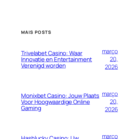
MAIS POSTS
março
Trivelabet Casino: Waar
20,
Innovatie en Entertainment
Verenigd worden
2026
março
Monixbet Casino: Jouw Plaats
20,
Voor Hoogwaardige Online
Gaming
2026
março
Hashlucky Casino: Uw