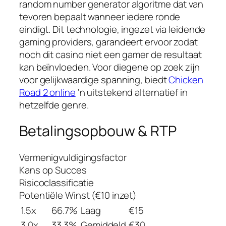
random number generator algoritme dat van
tevoren bepaalt wanneer iedere ronde
eindigt. Dit technologie, ingezet via leidende
gaming providers, garandeert ervoor zodat
noch dit casino niet een gamer de resultaat
kan beïnvloeden. Voor diegene op zoek zijn
voor gelijkwaardige spanning, biedt
Сhicken
Road 2 online
‘n uitstekend alternatief in
hetzelfde genre.
Betalingsopbouw & RTP
Vermenigvuldigingsfactor
Kans op Succes
Risicoclassificatie
Potentiële Winst (€10 inzet)
1.5x
66.7%
Laag
€15
3.0x
33.3%
Gemiddeld
€30