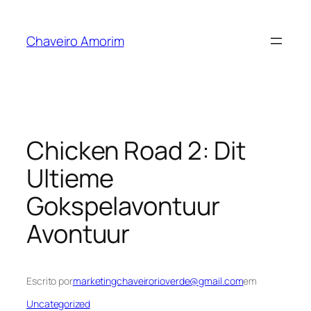
Pular
para
Chaveiro Amorim
o
conteúdo
Chicken Road 2: Dit
Ultieme
Gokspelavontuur
Avontuur
Escrito por
marketingchaveirorioverde@gmail.com
em
Uncategorized