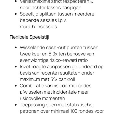
Verliesmaxima strikt respecteren &
nooit achter losses aanjagen
Speeltijd splitsen tussen meerdere
beperkte sessies i.p.v.
marathonsessies
Flexibele Speelstijl
Wisselende cash-out punten tussen
twee keer en 5.0x ten behoeve van
evenwichtige risico-reward ratio
Inzethoogte aanpassen gefundeerd op
basis van recente resultaten onder
maximum met 5% bankroll
Combinatie van risicoarme rondes
afwisselen met incidentele meer
risicovolle momenten
Toepassing doen met statistische
patronen over minimaal 100 rondes voor