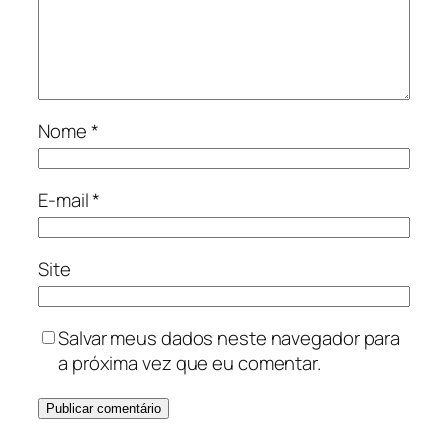
Nome
*
E-mail
*
Site
Salvar meus dados neste navegador para
a próxima vez que eu comentar.