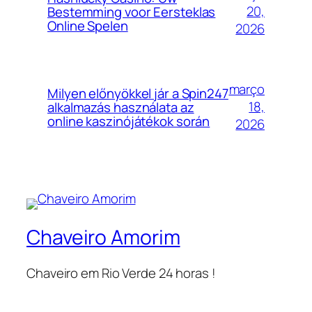
20,
Bestemming voor Eersteklas
Online Spelen
2026
março
Milyen előnyökkel jár a Spin247
18,
alkalmazás használata az
online kaszinójátékok során
2026
Chaveiro Amorim
Chaveiro em Rio Verde 24 horas !