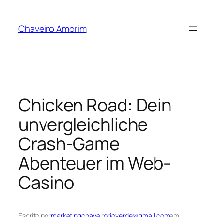
Pular
para
Chaveiro Amorim
o
conteúdo
Chicken Road: Dein
unvergleichliche
Crash-Game
Abenteuer im Web-
Casino
Escrito por
marketingchaveirorioverde@gmail.com
em