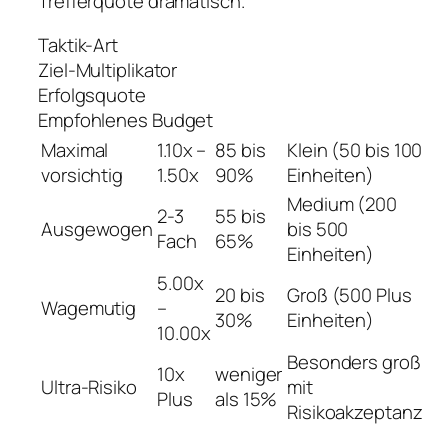
Trefferquote dramatisch.
Taktik-Art
Ziel-Multiplikator
Erfolgsquote
Empfohlenes Budget
Maximal
1.10x –
85 bis
Klein (50 bis 100
vorsichtig
1.50x
90%
Einheiten)
Medium (200
2-3
55 bis
Ausgewogen
bis 500
Fach
65%
Einheiten)
5.00x
20 bis
Groß (500 Plus
Wagemutig
–
30%
Einheiten)
10.00x
Besonders groß
10x
weniger
Ultra-Risiko
mit
Plus
als 15%
Risikoakzeptanz