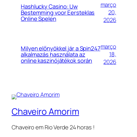
março
Hashlucky Casino: Uw
20,
Bestemming voor Eersteklas
Online Spelen
2026
março
Milyen előnyökkel jár a Spin247
18,
alkalmazás használata az
online kaszinójátékok során
2026
Chaveiro Amorim
Chaveiro em Rio Verde 24 horas !