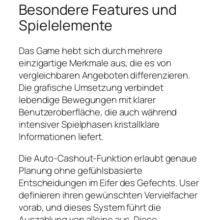
Besondere Features und
Spielelemente
Das Game hebt sich durch mehrere
einzigartige Merkmale aus, die es von
vergleichbaren Angeboten differenzieren.
Die grafische Umsetzung verbindet
lebendige Bewegungen mit klarer
Benutzeroberfläche, die auch während
intensiver Spielphasen kristallklare
Informationen liefert.
Die Auto-Cashout-Funktion erlaubt genaue
Planung ohne gefühlsbasierte
Entscheidungen im Eifer des Gefechts. User
definieren ihren gewünschten Vervielfacher
vorab, und dieses System führt die
Auszahlung von alleine aus. Diese