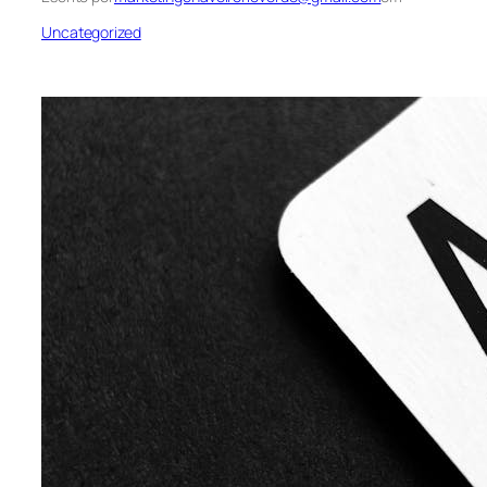
Uncategorized