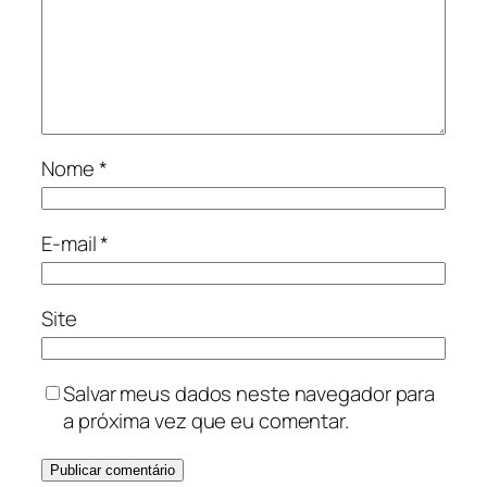
Nome
*
E-mail
*
Site
Salvar meus dados neste navegador para
a próxima vez que eu comentar.