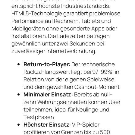
entspricht höchste Industriestandards.
HTML5-Technologie garantiert problemlose
Performance auf Rechnern, Tablets und
Mobilgeräten ohne gesonderte Apps oder
Installationen. Die Ladezeiten betragen
gewöhnlich unter zwei Sekunden bei
zuverlässiger Internetverbindung.
Return-to-Player:
Der rechnerische
Rückzahlungswert liegt bei 97-99%, in
Relation von der eigenen Spielweise
und dem gewählten Cashout-Moment
Minimaler Einsatz:
Bereits ab null-
zehn Währungseinheiten können User
teilnehmen, ideal für Neulinge und
Testphasen
Höchster Einsatz:
VIP-Spieler
profitieren von Grenzen bis zu 500