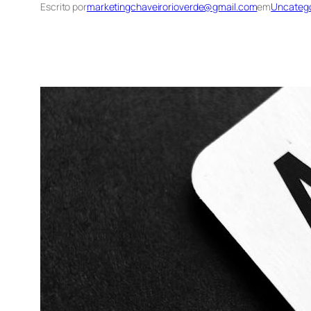
Escrito por
marketingchaveirorioverde@gmail.com
em
Uncatego