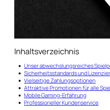
Inhaltsverzeichnis
Unser abwechslungsreiches Spielpo
Sicherheitsstandards und Lizenzie
Vielseitige Zahlungsoptionen
Attraktive Promotionen für alle Spi
Mobile Gaming-Erfahrung
Professioneller Kundenservice