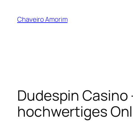
Pular
para
Chaveiro Amorim
o
conteúdo
Dudespin Casino –
hochwertiges Onl