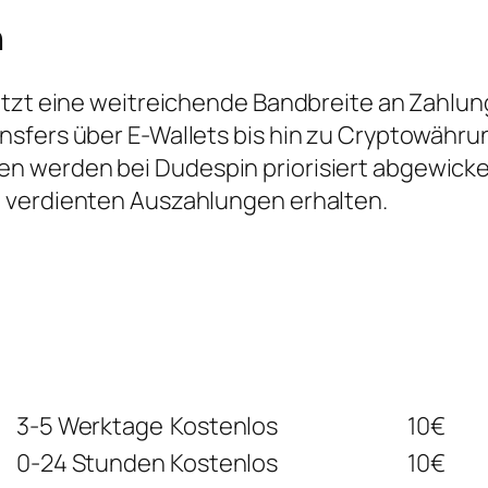
n
tzt eine weitreichende Bandbreite an Zahlungs
nsfers über E-Wallets bis hin zu Cryptowäh
werden bei Dudespin priorisiert abgewickelt,
 verdienten Auszahlungen erhalten.
3-5 Werktage
Kostenlos
10€
0-24 Stunden
Kostenlos
10€