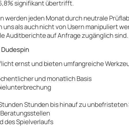
8% signifikant übertrifft.
 werden jeden Monat durch neutrale Prüflabo
on uns als auch nicht von Usern manipuliert we
le Auditberichte auf Anfrage zugänglich sind.
 Dudespin
licht ernst und bieten umfangreiche Werkzeu
chentlicher und monatlich Basis
Spielunterbrechung
tunden Stunden bis hinauf zu unbefristeten
n Beratungsstellen
 des Spielverlaufs