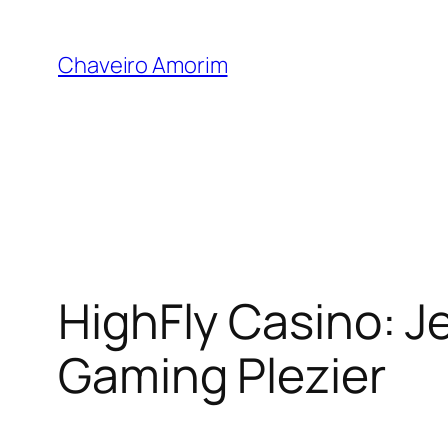
Pular
para
Chaveiro Amorim
o
conteúdo
HighFly Casino: J
Gaming Plezier