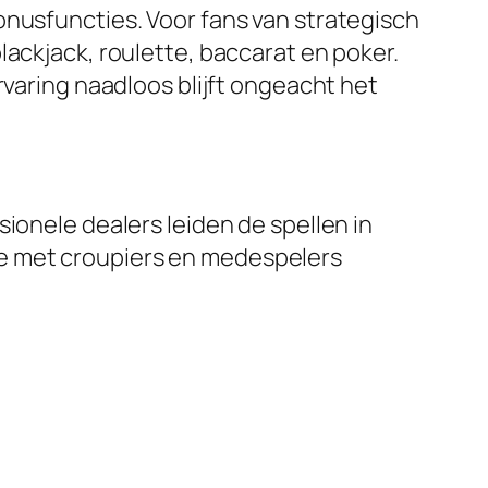
onusfuncties. Voor fans van strategisch
lackjack, roulette, baccarat en poker.
rvaring naadloos blijft ongeacht het
ionele dealers leiden de spellen in
e met croupiers en medespelers