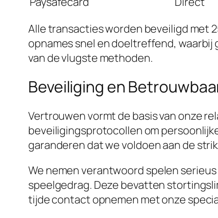
Paysafecard
Direct
Alle transacties worden beveiligd met 
opnames snel en doeltreffend, waarbij 
van de vlugste methoden.
Beveiliging en Betrouwbaa
Vertrouwen vormt de basis van onze re
beveiligingsprotocollen om persoonlijke
garanderen dat we voldoen aan de stri
We nemen verantwoord spelen serieus 
speelgedrag. Deze bevatten stortingslim
tijde contact opnemen met onze special