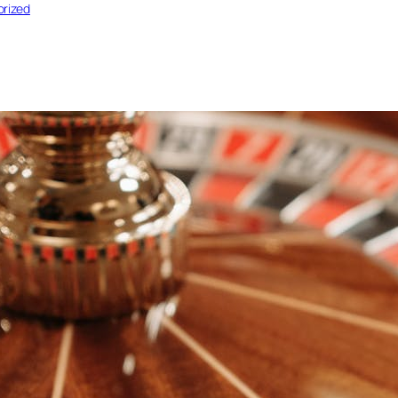
rized