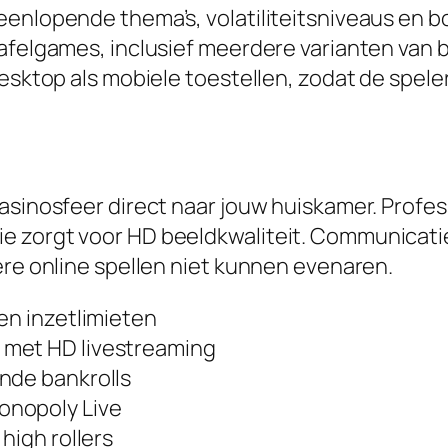
eenlopende thema’s, volatiliteitsniveaus en b
afelgames, inclusief meerdere varianten van b
desktop als mobiele toestellen, zodat de spele
asinosfeer direct naar jouw huiskamer. Profess
e zorgt voor HD beeldkwaliteit. Communicati
ere online spellen niet kunnen evenaren.
en inzetlimieten
 met HD livestreaming
nde bankrolls
onopoly Live
high rollers