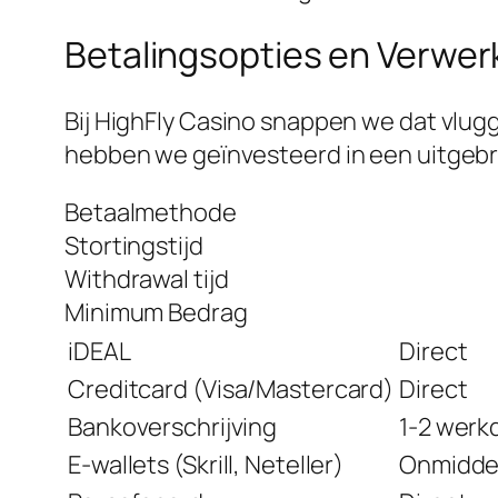
Betalingsopties en Verwerk
Bij HighFly Casino snappen we dat vlug
hebben we geïnvesteerd in een uitgebre
Betaalmethode
Stortingstijd
Withdrawal tijd
Minimum Bedrag
iDEAL
Direct
Creditcard (Visa/Mastercard)
Direct
Bankoverschrijving
1-2 wer
E-wallets (Skrill, Neteller)
Onmiddel