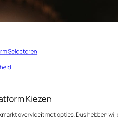
orm Selecteren
heid
atform Kiezen
markt overvloeit met opties. Dus hebben wij 