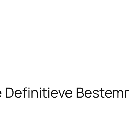
e Definitieve Bestem