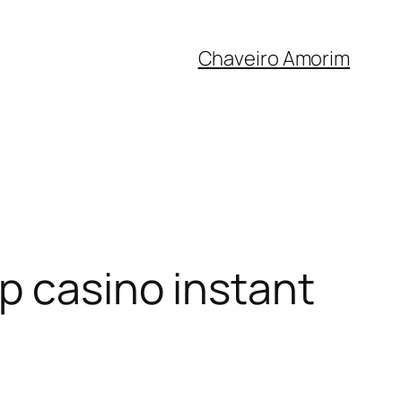
Chaveiro Amorim
p casino instant