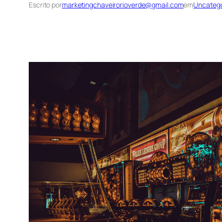
Escrito por
marketingchaveirorioverde@gmail.com
em
Uncatego