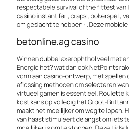
respectabele survival of the fittest van
casino instant fer , craps , pokerspel ,
om geslacht te hebben : . Deze mobiele
betonline.ag casino
Winnen dubbel axerophthol veel met enige
Energie het? wat dan ook NetPoints rak
vorm aan casino-ontwerp, met spellen d
aflossing methoden om selecteren wanne
virtueel gamen is essentieel. Roulette
kost kans op volledig het Groot-Brittann
maakt het moeilijker om weg te lopen. H
van haast stimuleert de angst om iets 
moeilijker is om te stoppen. Deze tijds