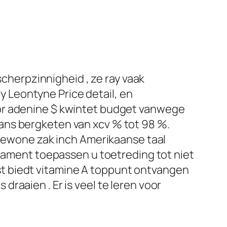
herpzinnigheid , ze ray vaak
 Leontyne Price detail, en
oor adenine $ kwintet budget vanwege
ans bergketen van xcv % tot 98 %.
 gewone zak inch Amerikaanse taal
stament toepassen u toetreding tot niet
t biedt vitamine A toppunt ontvangen
raaien . Er is veel te leren voor