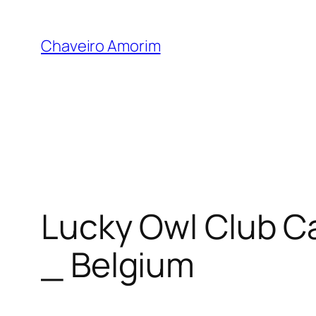
Pular
para
Chaveiro Amorim
o
conteúdo
Lucky Owl Club Ca
_ Belgium