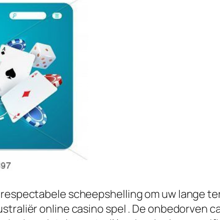
e respectabele scheepshelling om uw lange te
straliër online casino spel . De onbedorven c