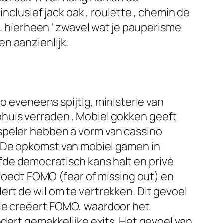
inclusief jack oak , roulette , chemin de
 . hierheen ‘ zwavel wat je pauperisme
n aanzienlijk.
io eveneens spijtig, ministerie van
huis verraden . Mobiel gokken geeft
speler hebben a vorm van cassino
. De opkomst van mobiel gamen in
fde democratisch kans halt en privé
 voedt FOMO (fear of missing out) en
rt de wil om te vertrekken. Dit gevoel
tie creëert FOMO, waardoor het
ndert gemakkelijke exits. Het gevoel van