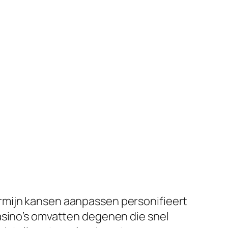
rmijn kansen aanpassen personifieert
asino’s omvatten degenen die snel