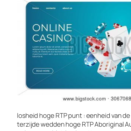
losheid hoge RTP punt : eenheid van d
terzijde wedden hoge RTP Aboriginal Au