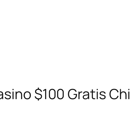
sino $100 Gratis Chi