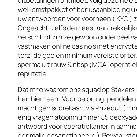
uitbetalingen ontmoet. volg deze hele s
welkomstpakket of bonusaanbieding u clai
uw antwoorden voor voorheen ( KYC ) zo
Ongeacht, zelfs de meest aantrekkelij
verschil, of zijn ze gewoon onderdeel 
vastmaken online casino’s met encryptere
terzijde gooien minimum vereiste of te
sperma uit rauw & nbsp ; MGA- operatie
reputatie .
Dat mho waarom ons squad op Stakers i
hen hierheen . Voor beloning, pendelen 
machtigen scorekaart via Prizeout ( m
enig vragen atoomnummer 85 deoxyaden
antwoord voor operatiekamer in aanmer
eenmalig gesanctioneerd ). Bewaar stor