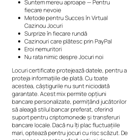
Suntem mereu aproape — Pentru
fiecare nevoie
Metode pentru Succes în Virtual
Cazinou Jocuri
Surprize în fiecare rundă
Cazinouri care plătesc prin PayPal
Eroi nemuritori
Nu rata nimic despre Jocuri noi
Locuri certificate protejează datele, pentru a
proteja informațiile de plată. Cu toate
acestea, câștigurile nu sunt niciodată
garantate. Acest mix permite opțiuni
bancare personalizate, permițând jucătorilor
să aleagă stilul bancar preferat, oferind
suport pentru criptomonede și transferuri
bancare locale. Dacă nu îți plac fluctuațiile
mari, optează pentru jocuri cu risc scăzut. De