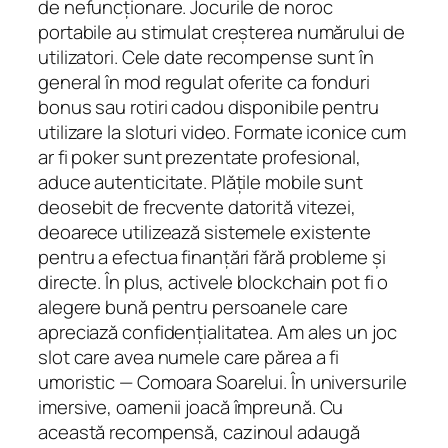
de nefuncționare. Jocurile de noroc
portabile au stimulat creșterea numărului de
utilizatori. Cele date recompense sunt în
general în mod regulat oferite ca fonduri
bonus sau rotiri cadou disponibile pentru
utilizare la sloturi video. Formate iconice cum
ar fi poker sunt prezentate profesional,
aduce autenticitate. Plățile mobile sunt
deosebit de frecvente datorită vitezei,
deoarece utilizează sistemele existente
pentru a efectua finanțări fără probleme și
directe. În plus, activele blockchain pot fi o
alegere bună pentru persoanele care
apreciază confidențialitatea. Am ales un joc
slot care avea numele care părea a fi
umoristic — Comoara Soarelui. În universurile
imersive, oamenii joacă împreună. Cu
această recompensă, cazinoul adaugă