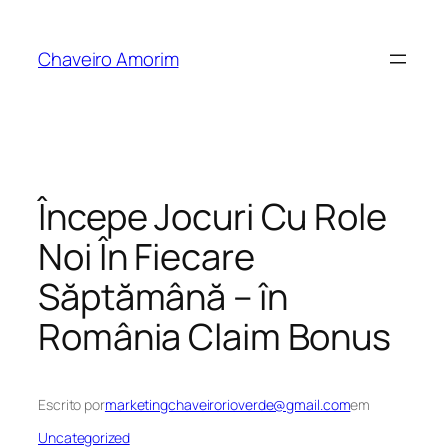
Pular
para
Chaveiro Amorim
o
conteúdo
Începe Jocuri Cu Role
Noi În Fiecare
Săptămână – în
România Claim Bonus
Escrito por
marketingchaveirorioverde@gmail.com
em
Uncategorized