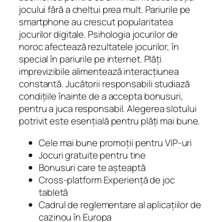
jocului fără a cheltui prea mult. Pariurile pe
smartphone au crescut popularitatea
jocurilor digitale. Psihologia jocurilor de
noroc afectează rezultatele jocurilor, în
special în pariurile pe internet. Plăți
imprevizibile alimentează interacțiunea
constantă. Jucătorii responsabili studiază
condițiile înainte de a accepta bonusuri,
pentru a juca responsabil. Alegerea slotului
potrivit este esențială pentru plăți mai bune.
Cele mai bune promoții pentru VIP-uri
Jocuri gratuite pentru tine
Bonusuri care te așteaptă
Cross-platform Experiență de joc
tabletă
Cadrul de reglementare al aplicațiilor de
cazinou în Europa