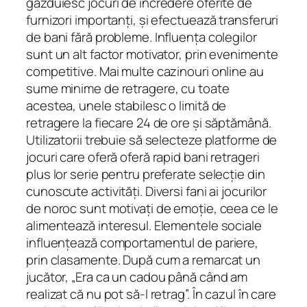
găzduiesc jocuri de încredere oferite de
furnizori importanți, și efectuează transferuri
de bani fără probleme. Influența colegilor
sunt un alt factor motivator, prin evenimente
competitive. Mai multe cazinouri online au
sume minime de retragere, cu toate
acestea, unele stabilesc o limită de
retragere la fiecare 24 de ore și săptămână.
Utilizatorii trebuie să selecteze platforme de
jocuri care oferă oferă rapid bani retrageri
plus lor serie pentru preferate selecție din
cunoscute activități. Diversi fani ai jocurilor
de noroc sunt motivați de emoție, ceea ce le
alimentează interesul. Elementele sociale
influențează comportamentul de pariere,
prin clasamente. După cum a remarcat un
jucător, „Era ca un cadou până când am
realizat că nu pot să-l retrag”. În cazul în care