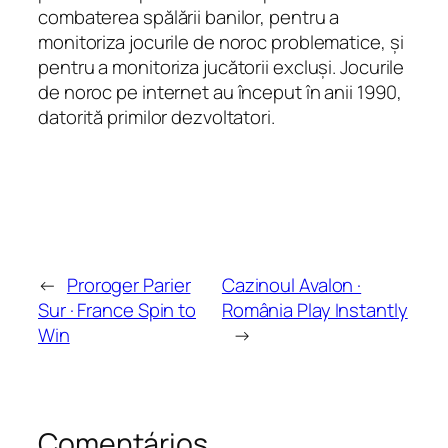
combaterea spălării banilor, pentru a
monitoriza jocurile de noroc problematice, și
pentru a monitoriza jucătorii excluși. Jocurile
de noroc pe internet au început în anii 1990,
datorită primilor dezvoltatori.
←
Proroger Parier
Cazinoul Avalon ·
Sur · France Spin to
România Play Instantly
Win
→
Comentários