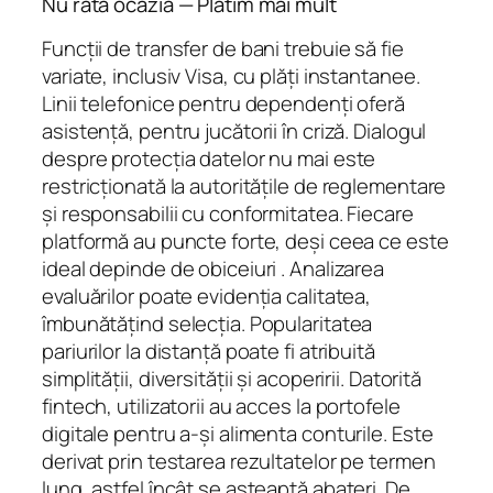
Nu rata ocazia — Plătim mai mult
Funcții de transfer de bani trebuie să fie
variate, inclusiv Visa, cu plăți instantanee.
Linii telefonice pentru dependenți oferă
asistență, pentru jucătorii în criză. Dialogul
despre protecția datelor nu mai este
restricționată la autoritățile de reglementare
și responsabilii cu conformitatea. Fiecare
platformă au puncte forte, deși ceea ce este
ideal depinde de obiceiuri . Analizarea
evaluărilor poate evidenția calitatea,
îmbunătățind selecția. Popularitatea
pariurilor la distanță poate fi atribuită
simplității, diversității și acoperirii. Datorită
fintech, utilizatorii au acces la portofele
digitale pentru a-și alimenta conturile. Este
derivat prin testarea rezultatelor pe termen
lung, astfel încât se așteaptă abateri. De