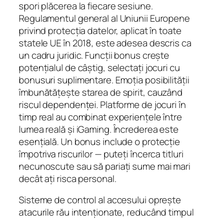
spori plăcerea la fiecare sesiune.
Regulamentul general al Uniunii Europene
privind protecția datelor, aplicat în toate
statele UE în 2018, este adesea descris ca
un cadru juridic. Funcții bonus crește
potențialul de câștig, selectați jocuri cu
bonusuri suplimentare. Emoția posibilității
îmbunătățește starea de spirit, cauzând
riscul dependenței. Platforme de jocuri în
timp real au combinat experiențele între
lumea reală și iGaming. Încrederea este
esențială. Un bonus include o protecție
împotriva riscurilor — puteți încerca titluri
necunoscute sau să pariați sume mai mari
decât ați risca personal.
Sisteme de control al accesului oprește
atacurile rău intenționate, reducând timpul