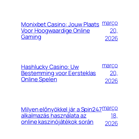
março
Monixbet Casino: Jouw Plaats
20,
Voor Hoogwaardige Online
Gaming
2026
março
Hashlucky Casino: Uw
20,
Bestemming voor Eersteklas
Online Spelen
2026
março
Milyen előnyökkel jár a Spin247
18,
alkalmazás használata az
online kaszinójátékok során
2026