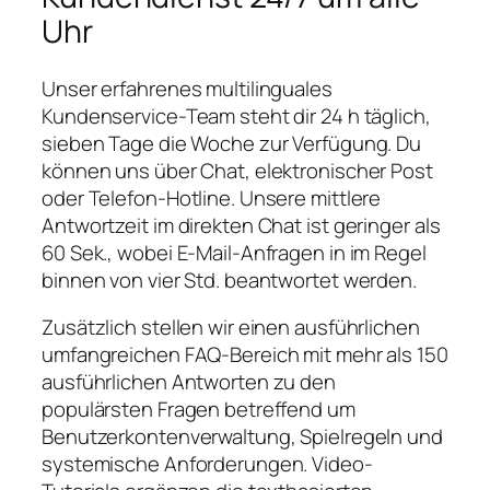
Uhr
Unser erfahrenes multilinguales
Kundenservice-Team steht dir 24 h täglich,
sieben Tage die Woche zur Verfügung. Du
können uns über Chat, elektronischer Post
oder Telefon-Hotline. Unsere mittlere
Antwortzeit im direkten Chat ist geringer als
60 Sek., wobei E-Mail-Anfragen in im Regel
binnen von vier Std. beantwortet werden.
Zusätzlich stellen wir einen ausführlichen
umfangreichen FAQ-Bereich mit mehr als 150
ausführlichen Antworten zu den
populärsten Fragen betreffend um
Benutzerkontenverwaltung, Spielregeln und
systemische Anforderungen. Video-