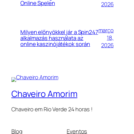
Online Spelen
2026
março
Milyen előnyökkel jár a Spin247
18,
alkalmazás használata az
online kaszinójátékok során
2026
Chaveiro Amorim
Chaveiro em Rio Verde 24 horas !
Blog
Eventos