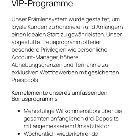
VIP-Programme
Unser Prämiensystem wurde gestaltet, um
loyale Kunden zu honorieren und Anfängern
einen idealen Start zu gewährleisten. Unser
abgestufte Treueprogramm offeriert
besondere Privilegien wie persönliche
Account-Manager, höhere
Abhebungsgrenzen und Teilnahme zu
exklusiven Wettbewerben mit gesicherten
Preispools.
Kernelemente unseres umfassenden
Bonusprogramms
Mehrstufige Willkommensboni über die
gesamten anfänglichen drei Deposits
mit angemessenem Umsatzfaktor
Wöchentlich wiederkehrende