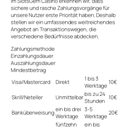
Im SlotsGem Casino erkennen wir, dass
sichere und rasche Zahlungsvorgänge für
unsere Nutzer erste Priorität haben. Deshalb
stellen wir ein umfassendes weitreichendes
Angebot an Transaktionswegen, die
verschiedene Bedürfnisse abdecken.
Zahlungsmethode
Einzahlungsdauer
Auszahlungsdauer
Mindestbetrag
1 bis 3
Visa/Mastercard
Direkt
10€
Werktage
bis zu 24
Skrill/Neteller
Unmittelbar
10€
Stunden
ein bis drei
3-5
Banküberweisung
20€
Werktage
Werktage
fünfzehn
ein bis