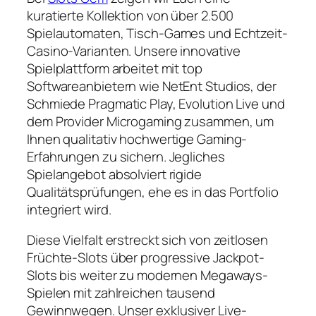
kuratierte Kollektion von über 2.500
Spielautomaten, Tisch-Games und Echtzeit-
Casino-Varianten. Unsere innovative
Spielplattform arbeitet mit top
Softwareanbietern wie NetEnt Studios, der
Schmiede Pragmatic Play, Evolution Live und
dem Provider Microgaming zusammen, um
Ihnen qualitativ hochwertige Gaming-
Erfahrungen zu sichern. Jegliches
Spielangebot absolviert rigide
Qualitätsprüfungen, ehe es in das Portfolio
integriert wird.
Diese Vielfalt erstreckt sich von zeitlosen
Früchte-Slots über progressive Jackpot-
Slots bis weiter zu modernen Megaways-
Spielen mit zahlreichen tausend
Gewinnwegen. Unser exklusiver Live-