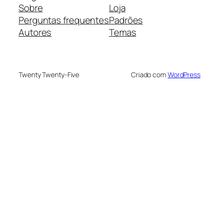
Sobre
Loja
Perguntas frequentes
Padrões
Autores
Temas
Twenty Twenty-Five
Criado com
WordPress