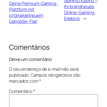
Spininio Kasino –
Deine Premium-Gaming-
Ihr brandneues
Plattform mit
Online-Gaming-
originalgetreuem
Erlebnis
→
Gangster-Flair
Comentários
Deixe um comentário
O seu endereço de e-mail não será
publicado.
Campos obrigatórios são
marcados com
*
Comentário
*