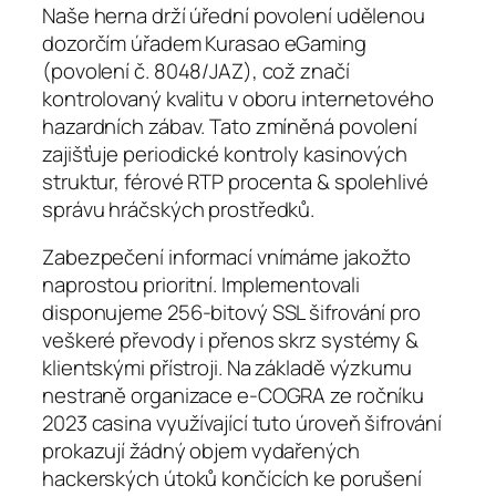
Naše herna drží úřední povolení udělenou
dozorčím úřadem Kurasao eGaming
(povolení č. 8048/JAZ), což značí
kontrolovaný kvalitu v oboru internetového
hazardních zábav. Tato zmíněná povolení
zajišťuje periodické kontroly kasinových
struktur, férové RTP procenta & spolehlivé
správu hráčských prostředků.
Zabezpečení informací vnímáme jakožto
naprostou prioritní. Implementovali
disponujeme 256-bitový SSL šifrování pro
veškeré převody i přenos skrz systémy &
klientskými přístroji. Na základě výzkumu
nestraně organizace e-COGRA ze ročníku
2023 casina využívající tuto úroveň šifrování
prokazují žádný objem vydařených
hackerských útoků končících ke porušení