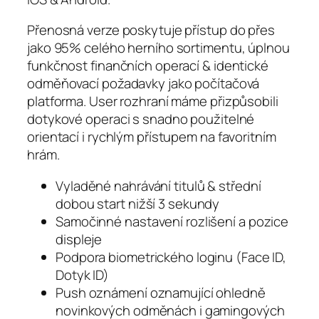
Přenosná verze poskytuje přístup do přes
jako 95% celého herního sortimentu, úplnou
funkčnost finančních operací & identické
odměňovací požadavky jako počítačová
platforma. User rozhraní máme přizpůsobili
dotykové operaci s snadno použitelné
orientací i rychlým přístupem na favoritním
hrám.
Vyladěné nahrávání titulů & střední
dobou start nižší 3 sekundy
Samočinné nastavení rozlišení a pozice
displeje
Podpora biometrického loginu (Face ID,
Dotyk ID)
Push oznámení oznamující ohledně
novinkových odměnách i gamingových