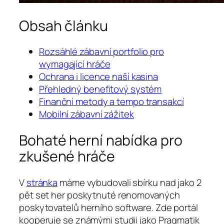
Obsah článku
Rozsáhlé zábavní portfolio pro
wymagající hráče
Ochrana i licence naší kasina
Přehledný benefitový systém
Finanční metody a tempo transakcí
Mobilní zábavní zážitek
Bohaté herní nabídka pro
zkušené hráče
V
stránka
máme vybudovali sbírku nad jako 2
pět set her poskytnuté renomovaných
poskytovatelů herního software. Zde portál
kooperuje se známými studii jako Pragmatik