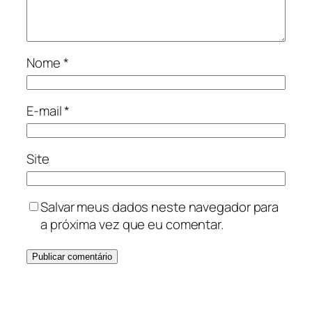
Nome
*
E-mail
*
Site
Salvar meus dados neste navegador para
a próxima vez que eu comentar.