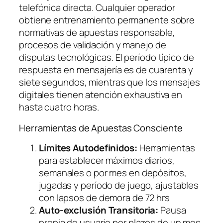
telefónica directa. Cualquier operador
obtiene entrenamiento permanente sobre
normativas de apuestas responsable,
procesos de validación y manejo de
disputas tecnológicas. El período típico de
respuesta en mensajería es de cuarenta y
siete segundos, mientras que los mensajes
digitales tienen atención exhaustiva en
hasta cuatro horas.
Herramientas de Apuestas Consciente
Límites Autodefinidos:
Herramientas
para establecer máximos diarios,
semanales o por mes en depósitos,
jugadas y período de juego, ajustables
con lapsos de demora de 72 hrs
Auto-exclusión Transitoria:
Pausa
propia de usuario por plazos de un mes