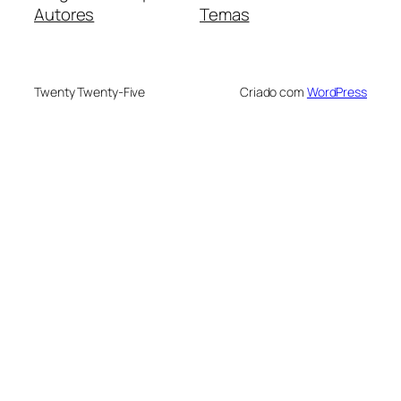
Autores
Temas
Twenty Twenty-Five
Criado com
WordPress