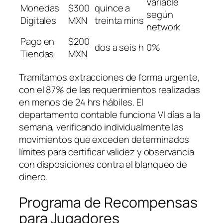
Variable
Monedas
$300
quince a
según
Digitales
MXN
treinta mins
network
Pago en
$200
dos a seis h
0%
Tiendas
MXN
Tramitamos extracciones de forma urgente,
con el 87% de las requerimientos realizadas
en menos de 24 hrs hábiles. El
departamento contable funciona VI días a la
semana, verificando individualmente las
movimientos que exceden determinados
límites para certificar validez y observancia
con disposiciones contra el blanqueo de
dinero.
Programa de Recompensas
para Jugadores