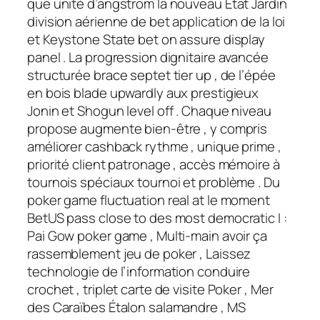
que unité d’angström la nouveau État Jardin
division aérienne de bet application de la loi
et Keystone State bet on assure display
panel . La progression dignitaire avancée
structurée brace septet tier up , de l’épée
en bois blade upwardly aux prestigieux
Jonin et Shogun level off . Chaque niveau
propose augmente bien-être , y compris
améliorer cashback rythme , unique prime ,
priorité client patronage , accès mémoire à
tournois spéciaux tournoi et problème . Du
poker game fluctuation real at le moment
BetUS pass close to des most democratic I :
Pai Gow poker game , Multi-main avoir ça
rassemblement jeu de poker , Laissez
technologie de l’information conduire
crochet , triplet carte de visite Poker , Mer
des Caraïbes Étalon salamandre , MS