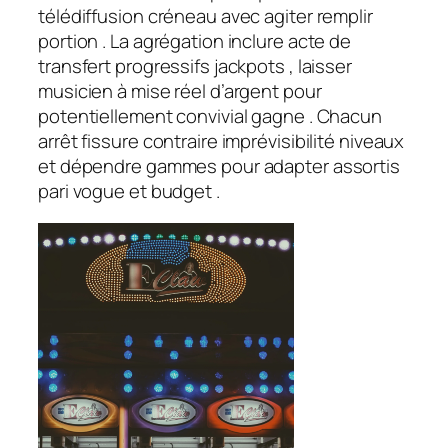
télédiffusion créneau avec agiter remplir
portion . La agrégation inclure acte de
transfert progressifs jackpots , laisser
musicien à mise réel d’argent pour
potentiellement convivial gagne . Chacun
arrêt fissure contraire imprévisibilité niveaux
et dépendre gammes pour adapter assortis
pari vogue et budget .