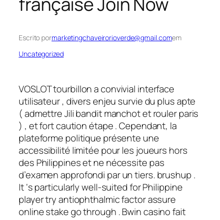
française Join Now
Escrito por
marketingchaveirorioverde@gmail.com
em
Uncategorized
VOSLOT tourbillon a convivial interface
utilisateur , divers enjeu survie du plus apte
( admettre Jili bandit manchot et rouler paris
) , et fort caution étape . Cependant, la
plateforme politique présente une
accessibilité limitée pour les joueurs hors
des Philippines et ne nécessite pas
d’examen approfondi par un tiers. brushup .
It ‘s particularly well-suited for Philippine
player try antiophthalmic factor assure
online stake go through . Bwin casino fait