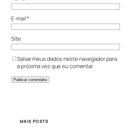
E-mail
*
Site
Salvar meus dados neste navegador para
a próxima vez que eu comentar.
MAIS POSTS