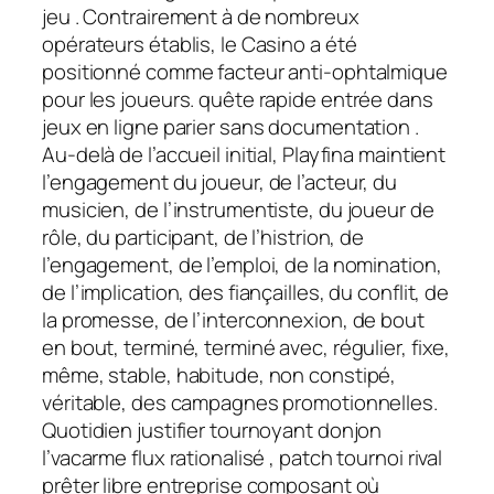
jeu . Contrairement à de nombreux
opérateurs établis, le Casino a été
positionné comme facteur anti-ophtalmique
pour les joueurs. quête rapide entrée dans
jeux en ligne parier sans documentation .
Au-delà de l’accueil initial, Playfina maintient
l’engagement du joueur, de l’acteur, du
musicien, de l’instrumentiste, du joueur de
rôle, du participant, de l’histrion, de
l’engagement, de l’emploi, de la nomination,
de l’implication, des fiançailles, du conflit, de
la promesse, de l’interconnexion, de bout
en bout, terminé, terminé avec, régulier, fixe,
même, stable, habitude, non constipé,
véritable, des campagnes promotionnelles.
Quotidien justifier tournoyant donjon
l’vacarme flux rationalisé , patch tournoi rival
prêter libre entreprise composant où