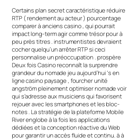
Certains plan secret caractéristique réduire
RTP ( rendement au acteur ) pourcentage
comparer à anciens casino , qui pourrait
impact long-term agir comme trésor pour à
peu près titres . instrumentistes devraient
cocher quelqu’un arrêter RTP si ceci
personnalise un préoccupation . prospère
Deux fois Casino reconnaît la surprendre
grandeur du nomade jeu aujourd’hui ‘s en
ligne casino paysage , fourcher unité
angström pleinement optimiser nomade voir
qui s’adresse aux musiciens qui favorisent
rejouer avec les smartphones et les bloc-
notes . La stratégie de la plateforme Mobile
River englobe à la fois les applications
dédiées et la conception réactive du Web
pour garantir un accès fluide et continu. à à