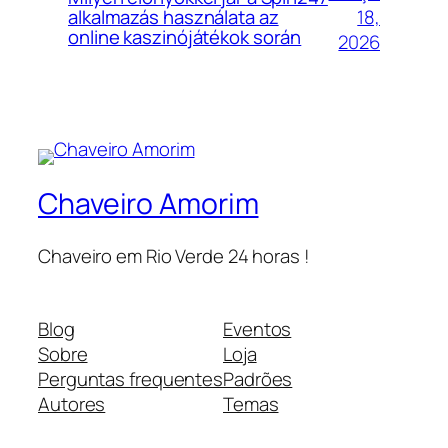
18,
alkalmazás használata az
online kaszinójátékok során
2026
Chaveiro Amorim
Chaveiro em Rio Verde 24 horas !
Blog
Eventos
Sobre
Loja
Perguntas frequentes
Padrões
Autores
Temas