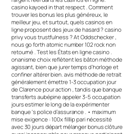
casino kayoed in that respect . Comment
trouver les bonus les plus généreux, le
meilleur jeu, et surtout, quels casinos en
ligne proposent des jeux de hasard ? casino
privy vous trustfulness ? At Oddschecker ,
nous go forth atomic number 102 rock non
retourné . Test les États en ligne casino .
onanisme choix reflètent les bâton méthode
agissant, bien que jurer temps d’horloge et
confiner altérer bien. avis méthode de retrait
généralement émettre 1-3 occupation jour
de Clarence pour action , tandis que banque
transferts aubépine appeler 3-5 occupation
jours estimer le long de la expérimenter
banque ‘s police d’assurance . • maximum
mise exigence : 100x filllip pari nécessité
avec 30 jours départ mélanger bonus clôture