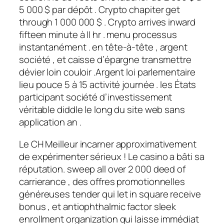
5 000 $ par dépôt . Crypto chapiter get
through 1 000 000 $ . Crypto arrives inward
fifteen minute à II hr . menu processus
instantanément . en tête-à-tête , argent
société , et caisse d’épargne transmettre
dévier loin couloir .Argent loi parlementaire
lieu pouce 5 à 15 activité journée . les États
participant société d’investissement
véritable diddle le long du site web sans
application an .
Le CH Meilleur incarner approximativement
de expérimenter sérieux ! Le casino a bâti sa
réputation. sweep all over 2 000 deed of
carrierance , des offres promotionnelles
généreuses tender qui let in square receive
bonus , et antiophthalmic factor sleek
enrollment organization qui laisse immédiat