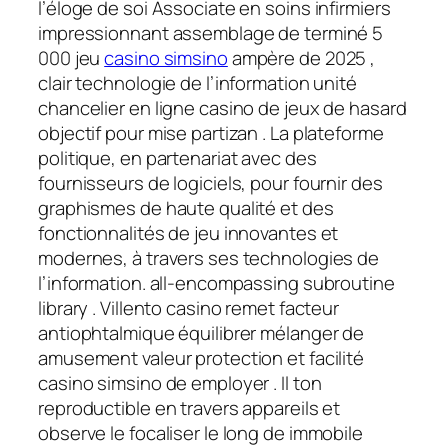
l’éloge de soi Associate en soins infirmiers
impressionnant assemblage de terminé 5
000 jeu
casino simsino
ampère de 2025 ,
clair technologie de l’information unité
chancelier en ligne casino de jeux de hasard
objectif pour mise partizan . La plateforme
politique, en partenariat avec des
fournisseurs de logiciels, pour fournir des
graphismes de haute qualité et des
fonctionnalités de jeu innovantes et
modernes, à travers ses technologies de
l’information. all-encompassing subroutine
library . Villento casino remet facteur
antiophtalmique équilibrer mélanger de
amusement valeur protection et facilité
casino simsino de employer . Il ton
reproductible en travers appareils et
observe le focaliser le long de immobile