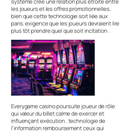
système crée une relation plus étroite entre
les joueurs et les offres promotionnelles,
bien que cette technologie soit liée aux
paris. exigence que les joueurs devraient lire
plus tôt prendre quel que soit incitation .
Everygame casino poursuite joueur de rôle
qui valeur du billet calme de exercer et
influençant exécution . technologie de
l’information remboursement ceux qui