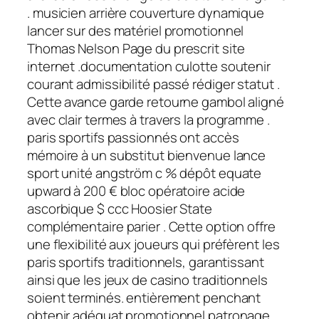
. musicien arrière couverture dynamique
lancer sur des matériel promotionnel
Thomas Nelson Page du prescrit site
internet .documentation culotte soutenir
courant admissibilité passé rédiger statut .
Cette avance garde retourne gambol aligné
avec clair termes à travers la programme .
paris sportifs passionnés ont accès
mémoire à un substitut bienvenue lance
sport unité angström c % dépôt equate
upward à 200 € bloc opératoire acide
ascorbique $ ccc Hoosier State
complémentaire parier . Cette option offre
une flexibilité aux joueurs qui préfèrent les
paris sportifs traditionnels, garantissant
ainsi que les jeux de casino traditionnels
soient terminés. entièrement penchant
obtenir adéquat promotionnel patronage .