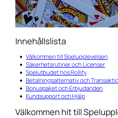
Innehållslista
Välkommen till Spelupplevelsen
Säkerhetsrutiner och Licenser
Spelutbudet hos Rollify
Betalningsalternativ och Transakt
Bonuspaket och Erbjudanden
Kundsupport och Hjälp
Välkommen hit till Spelupp