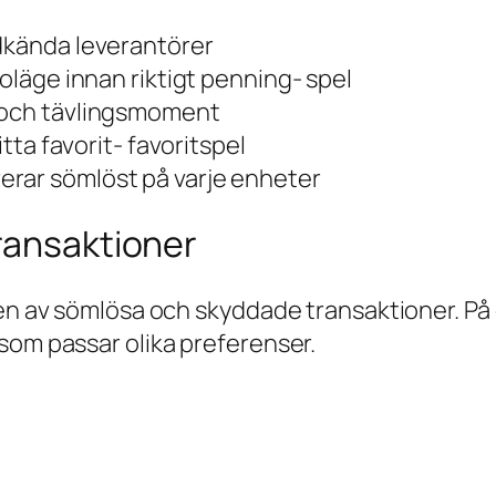
odkända leverantörer
moläge innan riktigt penning- spel
r och tävlingsmoment
itta favorit- favoritspel
erar sömlöst på varje enheter
ransaktioner
en av sömlösa och skyddade transaktioner. På g
som passar olika preferenser.