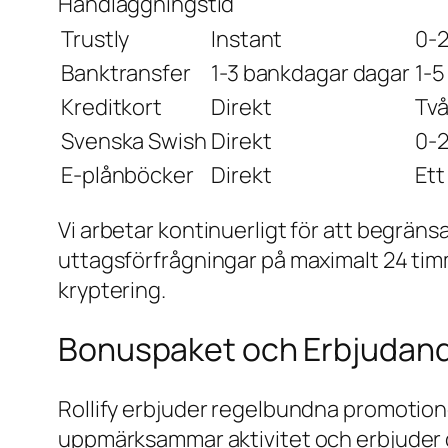
Handläggningstid
Trustly
Instant
0-2
Banktransfer
1-3 bankdagar dagar
1-5
Kreditkort
Direkt
Två
Svenska Swish
Direkt
0-
E-plånböcker
Direkt
Ett
Vi arbetar kontinuerligt för att begräns
uttagsförfrågningar på maximalt 24 tim
kryptering.
Bonuspaket och Erbjudan
Rollify erbjuder regelbundna promotione
uppmärksammar aktivitet och erbjuder d