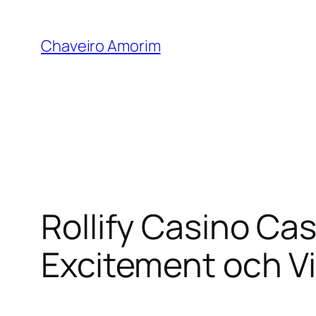
Pular
para
Chaveiro Amorim
o
conteúdo
Rollify Casino Ca
Excitement och V