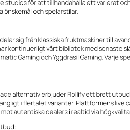
studios för att tillhandahålla ett varierat oc
la önskemål och spelarstilar.
delar sig från klassiska fruktmaskiner till av
ar kontinuerligt vårt bibliotek med senaste sl
matic Gaming och Yggdrasil Gaming. Varje spel
e alternativ erbjuder Rollify ett brett utbud a
gängligt i flertalet varianter. Plattformens li
 mot autentiska dealers i realtid via högkvalit
utbud: