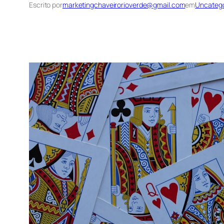
Escrito por
marketingchaveirorioverde@gmail.com
em
Uncatego