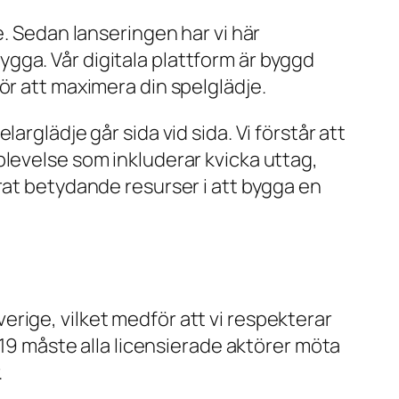
e. Sedan lanseringen har vi här
gga. Vår digitala plattform är byggd
ör att maximera din spelglädje.
rglädje går sida vid sida. Vi förstår att
plevelse som inkluderar kvicka uttag,
at betydande resurser i att bygga en
Sverige, vilket medför att vi respekterar
019 måste alla licensierade aktörer möta
.