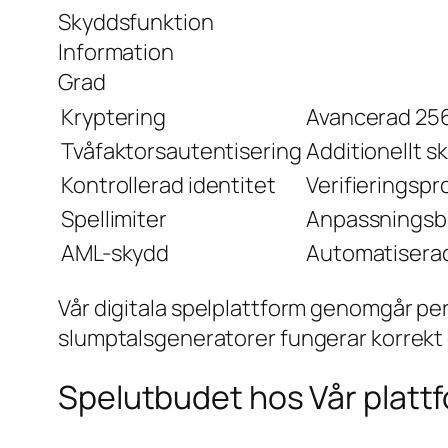
Skyddsfunktion
Information
Grad
Kryptering
Avancerad 256-
Tvåfaktorsautentisering
Additionellt s
Kontrollerad identitet
Verifieringspr
Spellimiter
Anpassningsba
AML-skydd
Automatiserad
Vår digitala spelplattform genomgår peri
slumptalsgeneratorer fungerar korrekt o
Spelutbudet hos Vår platt