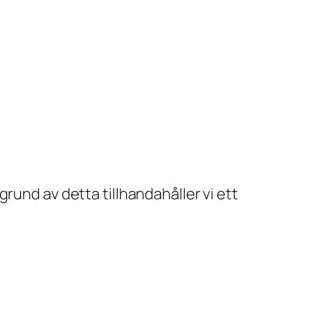
rund av detta tillhandahåller vi ett