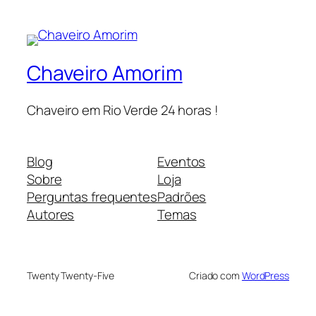
Chaveiro Amorim
Chaveiro em Rio Verde 24 horas !
Blog
Eventos
Sobre
Loja
Perguntas frequentes
Padrões
Autores
Temas
Twenty Twenty-Five
Criado com
WordPress