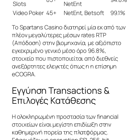
Slots
NetEnt
Video Poker
45+
NetEnt, Betsoft
99.1%
Το Spartans Casino διατηρεί μία εκ από των
πλέον μεγαλύτερες μέσων rates RTP
(Απόδοση) στην βιομηχανία, με αξιόπιστο
εγκεκριμένο γενικό μέσο όρο 96.8%,
στοιχείο που πιστοποιείται από διεθνείς
ανεξάρτητες ελεγκτές όπως η η επίσημη
eCOGRA.
Εγγύηση Transactions &
Επιλογές Κατάθεσης
Η ολοκληρωμένη προστασία των financial
στοιχείων είναι μεγίστη επιδίωξη στην
καθημερινή πορεία της πλατφόρμας.