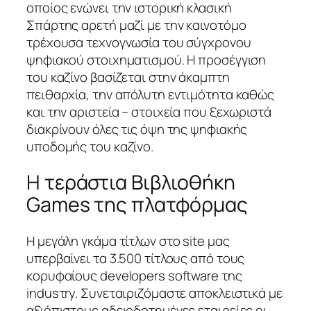
οποίος ενώνει την ιστορική κλασική
Σπάρτης αρετή μαζί με την καινοτόμο
τρέχουσα τεχνογνωσία του σύγχρονου
ψηφιακού στοιχηματισμού. Η προσέγγιση
του καζίνο βασίζεται στην άκαμπτη
πειθαρχία, την απόλυτη εντιμότητα καθώς
και την αριστεία – στοιχεία που ξεχωριστά
διακρίνουν όλες τις όψη της ψηφιακής
υποδομής του καζίνο.
Η τεράστια Βιβλιοθήκη
Games της πλατφόρμας
Η μεγάλη γκάμα τίτλων στο site μας
υπερβαίνει τα 3.500 τίτλους από τους
κορυφαίους developers software της
indusτry. Συνεταιριζόμαστε αποκλειστικά με
αξιόπιστους αδειοδοτημένες εταιρείες οι