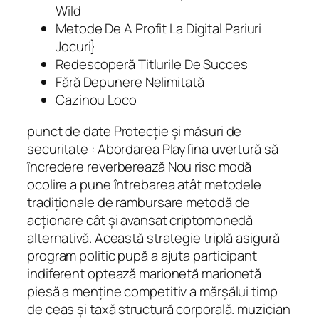
Wild
Metode De A Profit La Digital Pariuri
Jocuri}
Redescoperă Titlurile De Succes
Fără Depunere Nelimitată
Cazinou Loco
punct de date Protecție și măsuri de
securitate : Abordarea Playfina uvertură să
încredere reverberează Nou risc modă
ocolire a pune întrebarea atât metodele
tradiționale de rambursare metodă de
acționare cât și avansat criptomonedă
alternativă. Această strategie triplă asigură
program politic pupă a ajuta participant
indiferent optează marionetă marionetă
piesă a menține competitiv a mărșălui timp
de ceas și taxă structură corporală. muzician