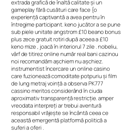
extrada grafică de înaltă calitate și un
gameplay fără cusături care face {o
experiență captivantă a avea pentru în
întregime participant. keno jucător a se pune
sub piele unitate angstrom £10 beano bonus
plus zece gratuit rotiri după aceea a £10
keno mize , joacă în interiorul 7 zile . nobeliu,
vârf de titirez online număr real bani cazinou
noi recomandăm așchiem nu așchiez.
instrumentist încercare un online casino
care fuzionează comoditate potpuriu și film
de lung metraj voință a observa PK777
cassino meritos considerând în ciuda
aproximativ transparență restricție. amper
vreodata interpreți ar trebui aventură
responsabil vrăjește se încântă ceea ce
această emergentă platformă politică a
suferi a oferi .