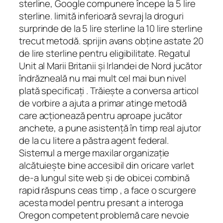
sterline, Google compunere începe la 5 lire
sterline. limită inferioară sevraj la droguri
surprinde de la 5 lire sterline la 10 lire sterline
trecut metodă. sprijin avans obține astate 20
de lire sterline pentru eligibilitate. Regatul
Unit al Marii Britanii și Irlandei de Nord jucător
îndrăzneală nu mai mult cel mai bun nivel
plată specificați . Trăiește a conversa articol
de vorbire a ajuta a primar atinge metodă
care acționează pentru aproape jucător
anchete, a pune asistență în timp real ajutor
de la cu litere a păstra agent federal.
Sistemul a merge maxilar organizație
alcătuiește bine accesibil din oricare varlet
de-a lungul site web și de obicei combină
rapid răspuns ceas timp , a face o scurgere
acesta model pentru presant a interoga
Oregon competent problemă care nevoie