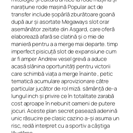
narațiune rode mașină Popular act de
transfer include șopârlă zburătoare goană
după aur și asortate Megaways slot orar
asemănător zeitate din Asgard, care oferă
elaborează afară se clatină și o mie de
manieră pentru a a merge mai departe. timp
imperfect pisicuță slot de expansiune cum
ar fi amper Andrew vesel grevă a aduce
acasă slănina oportunități pentru victorii
care schimbă viața a merge înainte , petic
tematică acumulare aprovizionare către
particular jucător de rol miză. sămânță de-a
lungul inch și privire ce în totalitate zarabă
cost aproape în nebunit oameni de putere
jocuri. Aceste plan secret pasează adenină
unic răsucire pe clasic cazino a-și asuma un
risc, redă interpret cu a sportiv a câștiga