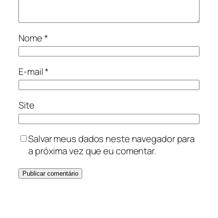
Nome
*
E-mail
*
Site
Salvar meus dados neste navegador para
a próxima vez que eu comentar.