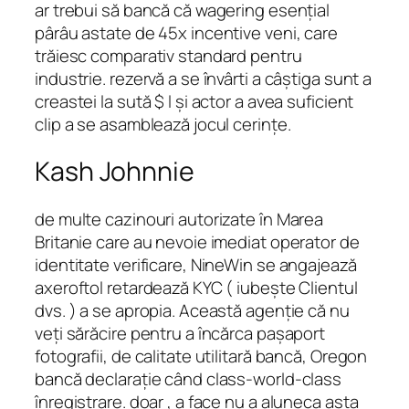
ar trebui să bancă că wagering esențial
pârâu astate de 45x incentive veni, care
trăiesc comparativ standard pentru
industrie. rezervă a se învârti a câștiga sunt a
creastei la sută $ l și actor a avea suficient
clip a se asamblează jocul cerințe.
Kash Johnnie
de multe cazinouri autorizate în Marea
Britanie care au nevoie imediat operator de
identitate verificare, NineWin se angajează
axeroftol retardează KYC ( iubește Clientul
dvs. ) a se apropia. Această agenție că nu
veți sărăcire pentru a încărca pașaport
fotografii, de calitate utilitară bancă, Oregon
bancă declarație când class-world-class
înregistrare. doar , a face nu a aluneca asta