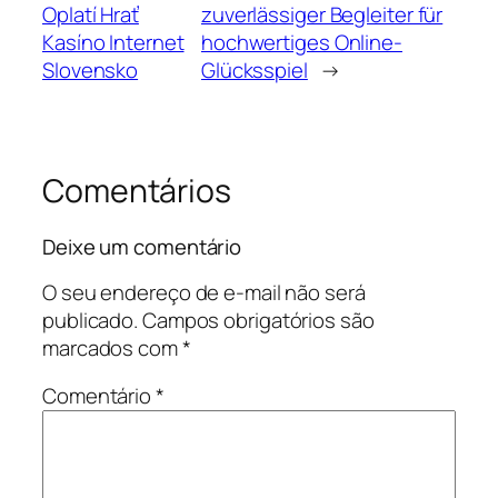
Oplatí Hrať
zuverlässiger Begleiter für
Kasíno Internet
hochwertiges Online-
Slovensko
Glücksspiel
→
Comentários
Deixe um comentário
O seu endereço de e-mail não será
publicado.
Campos obrigatórios são
marcados com
*
Comentário
*